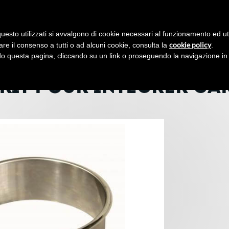
PAGE D'ACCUEIL
CATALOGUE
SALONS ET EVÉNEMENT
uesto utilizzati si avvalgono di cookie necessari al funzionamento ed utili 
cookie policy
are il consenso a tutti o ad alcuni cookie, consulta la
.
Pâtisserie
Kit pour integrér CarapHot Mini
 questa pagina, cliccando su un link o proseguendo la navigazione in a
KIT POUR INTEGRÉR CA