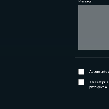
Message
Acconsento al
J'ai lu et pr
physiques à l