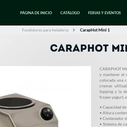
PÁGINA DE INICIO
CATÁLOGO
FERIAS Y EVENTOS
Fundidores para heladería
CarapHot Mini 1
CARAPHOT MIN
CARAPHOT MINI 
y mantener el 
colocada una ca
cremas utiliza
topping y la d
frozen yogurt, e
• Capacidad de 
• Altura conten
• Contenedor d
• Sistema de ca