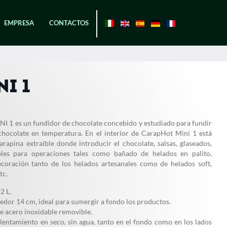
EMPRESA
CONTACTOS
I 1
1 es un fundidor de chocolate concebido y estudiado para fundir
chocolate en temperatura. En el interior de CarapHot Mini 1 está
rapina extraíble donde introducir el chocolate, salsas, glaseados,
bles para operaciones tales como bañado de helados en palito,
ecoración tanto de los helados artesanales como de helados soft,
tc.
2 L.
edor 14 cm, ideal para sumergir a fondo los productos.
e acero inoxidable removible.
lentamiento en seco, sin agua, tanto en el fondo como en los lados