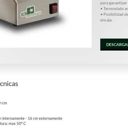
para garantiza
• Termostato an
• Posibilidad d
encaje.
DESCARGA
écnicas
h cm
m internamente - 16 cm externamente
atura: max 50° C