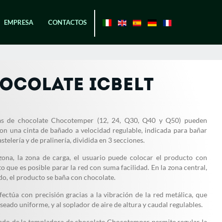
EMPRESA
CONTACTOS
OCOLATE ICBELT
as de chocolate Chocotemper (12, 24, Q30, Q40 y Q50) pueden
on una cinta de bañado a velocidad regulable, indicada para bañar
telería y de pralinería, dividida en 3 secciones.
zona, la zona de carga, el usuario puede colocar el producto con
o que es posible parar la red con suma facilidad. En la zona central,
do, el producto se baña con chocolate.
fectúa con precisión gracias a la vibración de la red metálica, que
seado uniforme, y al soplador de aire de altura y caudal regulables.
ñado de la templadora de chocolate Chocotemper permite regular la