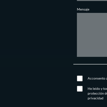
Mensaje
Acconsento al
He leído y t
protección d
privacidad