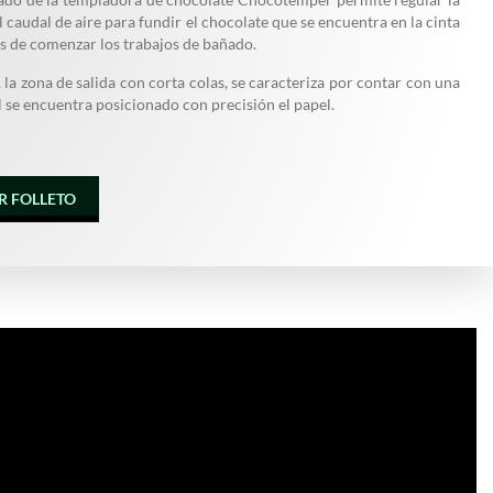
 caudal de aire para fundir el chocolate que se encuentra en la cinta
s de comenzar los trabajos de bañado.
 la zona de salida con corta colas, se caracteriza por contar con una
l se encuentra posicionado con precisión el papel.
R FOLLETO