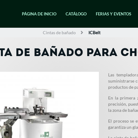
PÁGINA DE INICIO
CATÁLOGO
FERIAS Y EVENTOS
Cintas de bañado
ICBelt
TA DE BAÑADO PARA CH
Las templador
suministrarse c
productos de pas
En la primera 
precisión, puest
la zona de baña
El proceso se e
garantiza un gla
La cinta de ba