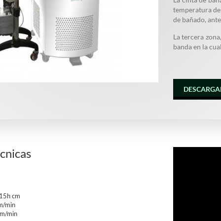
temperatura del
de bañado, ante
La tercera zona,
banda en la cua
DESCARGA
écnicas
15h cm
m/min
cm/min