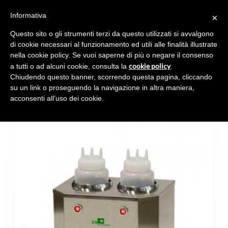
Informativa
×
Toggl
navig
Questo sito o gli strumenti terzi da questo utilizzati si avvalgono
di cookie necessari al funzionamento ed utili alle finalità illustrate
nella cookie policy. Se vuoi saperne di più o negare il consenso
cookie policy
a tutti o ad alcuni cookie, consulta la
.
Chiudendo questo banner, scorrendo questa pagina, cliccando
WARM&SQUEEZE TWO
su un link o proseguendo la navigazione in altra maniera,
acconsenti all’uso dei cookie.