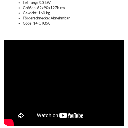
Leistung: 3.0 kW
Größen: 62x90x127h cm
Gewicht: 160 kg
Förderschnecke: Abnehmbar
Code: 14.CTQ50