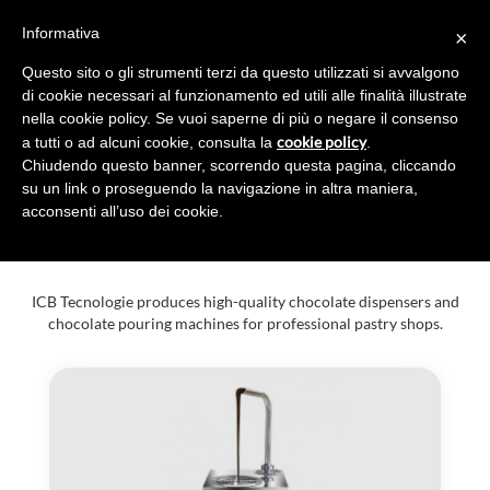
Informativa
×
Toggl
navig
Questo sito o gli strumenti terzi da questo utilizzati si avvalgono
di cookie necessari al funzionamento ed utili alle finalità illustrate
nella cookie policy. Se vuoi saperne di più o negare il consenso
cookie policy
a tutti o ad alcuni cookie, consulta la
.
Chiudendo questo banner, scorrendo questa pagina, cliccando
CHOCOLATE
su un link o proseguendo la navigazione in altra maniera,
acconsenti all’uso dei cookie.
DISPENSERS
ICB Tecnologie produces high-quality chocolate dispensers and
chocolate pouring machines for professional pastry shops.