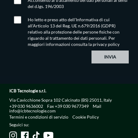
Acconsento al trattamento dei dati personali ai sensi
del d.lgs. 196/2003
Ho letto e preso atto dell’Informativa di cui
all’Articolo 13 del Reg. UE n.679/2016 (GDPR)
relativo alla protezione delle persone fisiche con
riguardo al trattamento dei dati personali. Per
maggiori informazioni consulta la
privacy policy
INVIA
ICB Tecnologie s.r.l.
Via Cavicchione Sopra 102 Calcinato (BS) 25011, Italy
+39 030 9636002
Fax +39 030 9677349
Mail
info@icbtecnologie.com
Termini e condizioni di servizio
Cookie Policy
Seguici su: