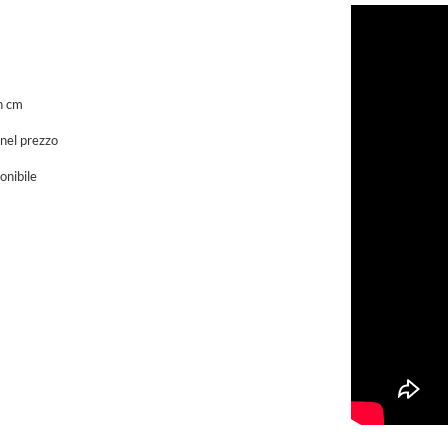
h cm
 nel prezzo
onibile