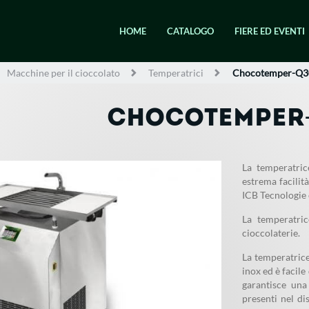
HOME
CATALOGO
FIERE ED EVENTI
Macchine per il cioccolato
Temperatrici
Chocotemper-Q3
CHOCOTEMPER
La temperatri
estrema facilit
ICB Tecnologie c
La temperatri
cioccolaterie.
La temperatrice
inox ed è facil
garantisce una
presenti nel d