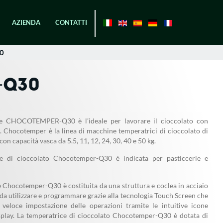
AZIENDA
CONTATTI
0
-Q30
ce CHOCOTEMPER-Q30 è l’ideale per lavorare il cioccolato con
à. Chocotemper è la linea di macchine temperatrici di cioccolato di
on capacità vasca da 5.5, 11, 12, 24, 30, 40 e 50 kg.
ce di cioccolato Chocotemper-Q30 è indicata per pasticcerie e
 Chocotemper-Q30 è costituita da una struttura e coclea in acciaio
e da utilizzare e programmare grazie alla tecnologia Touch Screen che
 veloce impostazione delle operazioni tramite le intuitive icone
isplay. La temperatrice di cioccolato Chocotemper-Q30 è dotata di