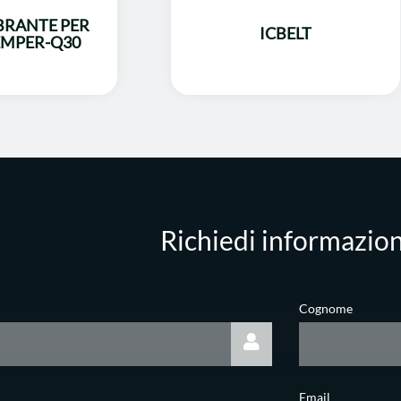
BRANTE PER
ICBELT
MPER-Q30
Richiedi informazion
Cognome
Email