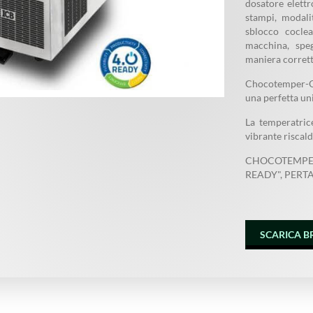
dosatore elettr
stampi, modali
sblocco coclea
macchina, spe
maniera corretta
Chocotemper-Q30
una perfetta uni
La temperatric
vibrante riscald
CHOCOTEMPER
READY", PERT
SCARICA 